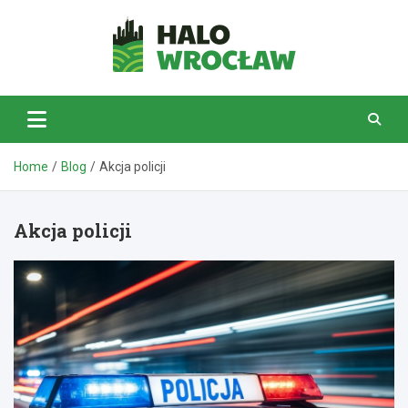
Skip
to
content
HaloWrocław.pl
Home
Blog
Akcja policji
Akcja policji