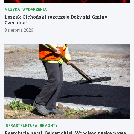
MUZYKA
WYDARZENIA
Leszek Cichoński rozgrzeje Dożynki Gminy
Czernica!
8 sierpnia 2026
INFRASTRUKTURA
REMONTY
Rewolucja na ul. Gajowickiej: Wrocław zyska nową