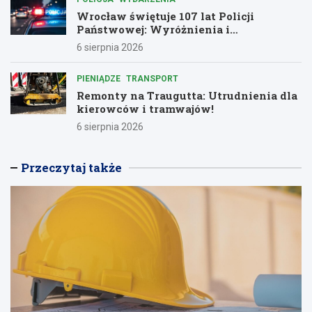
Wrocław świętuje 107 lat Policji
Państwowej: Wyróżnienia i
podziękowania dla bohaterów służby
6 sierpnia 2026
PIENIĄDZE
TRANSPORT
Remonty na Traugutta: Utrudnienia dla
kierowców i tramwajów!
6 sierpnia 2026
Przeczytaj także