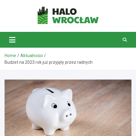
Skip
to
content
HaloWrocław.pl
Home
Aktualności
Budżet na 2023 rok już przyjęty przez radnych