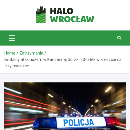
Skip
to
content
HaloWrocław.pl
Home
Zatrzymania
Brutalny atak nożem w Kamiennej Górze: 23-latek w areszcie na
trzy miesiące