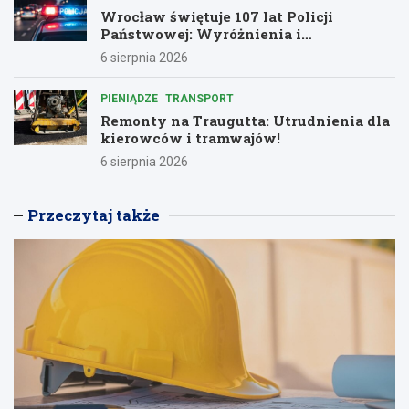
Wrocław świętuje 107 lat Policji
Państwowej: Wyróżnienia i
podziękowania dla bohaterów służby
6 sierpnia 2026
PIENIĄDZE
TRANSPORT
Remonty na Traugutta: Utrudnienia dla
kierowców i tramwajów!
6 sierpnia 2026
Przeczytaj także