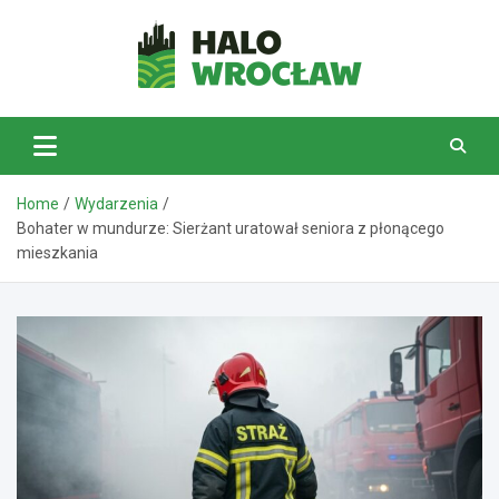
Skip
to
content
HaloWrocław.pl
Home
Wydarzenia
Bohater w mundurze: Sierżant uratował seniora z płonącego
mieszkania