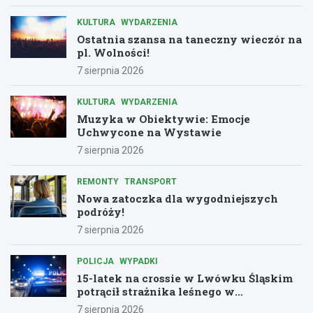
KULTURA
WYDARZENIA
Ostatnia szansa na taneczny wieczór na
pl. Wolności!
7 sierpnia 2026
KULTURA
WYDARZENIA
Muzyka w Obiektywie: Emocje
Uchwycone na Wystawie
7 sierpnia 2026
REMONTY
TRANSPORT
Nowa zatoczka dla wygodniejszych
podróży!
7 sierpnia 2026
POLICJA
WYPADKI
15-latek na crossie w Lwówku Śląskim
potrącił strażnika leśnego w
dramatycznej ucieczce przed policją
7 sierpnia 2026