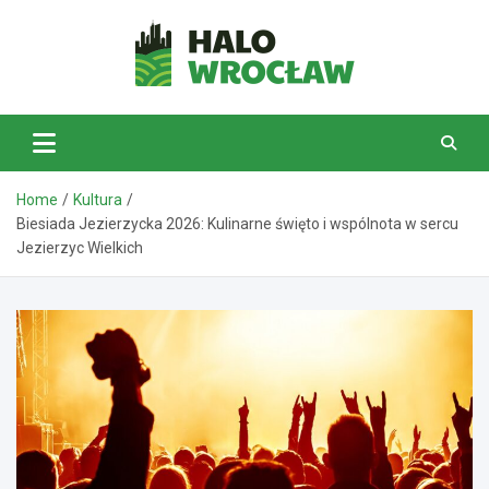
Skip
to
content
HaloWrocław.pl
Home
Kultura
Biesiada Jezierzycka 2026: Kulinarne święto i wspólnota w sercu
Jezierzyc Wielkich