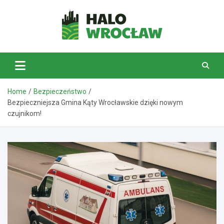
Skip
to
content
HaloWrocław.pl
Home
Bezpieczeństwo
Bezpieczniejsza Gmina Kąty Wrocławskie dzięki nowym
czujnikom!