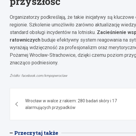
przyszłość
Organizatorzy podkreślają, że takie inicjatywy są kluczo
regionie. Szkolenie umożliwiło zarówno aktualizację wiedzy 
standard obsługi incydentów na lotnisku.
Zacieśnienie ws
ratowniczych
buduje efektywny system reagowania na syt
wyrażają wdzięczność za profesjonalizm oraz merytoryczn
Pożarnej Wrocław-Strachowice, dzięki czemu poziom przy
znacząco podniesiony.
Źródło: facebook.com/kmpspwroclaw
Nawigacja
Wrocław w walce z rakiem: 280 badań skóry i 17
wpisu
alarmujących przypadków
Przeczytaj także