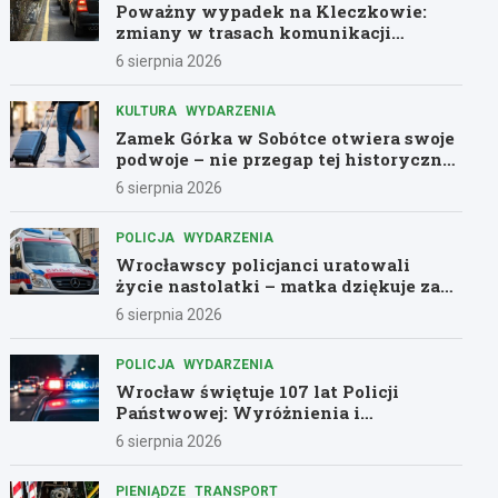
Poważny wypadek na Kleczkowie:
zmiany w trasach komunikacji
miejskiej
6 sierpnia 2026
KULTURA
WYDARZENIA
Zamek Górka w Sobótce otwiera swoje
podwoje – nie przegap tej historycznej
przygody!
6 sierpnia 2026
POLICJA
WYDARZENIA
Wrocławscy policjanci uratowali
życie nastolatki – matka dziękuje za
pomoc
6 sierpnia 2026
POLICJA
WYDARZENIA
Wrocław świętuje 107 lat Policji
Państwowej: Wyróżnienia i
podziękowania dla bohaterów służby
6 sierpnia 2026
PIENIĄDZE
TRANSPORT