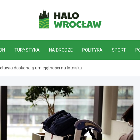
HaloWrocław.pl
ON
TURYSTYKA
NA DRODZE
POLITYKA
SPORT
P
ławia doskonalą umiejętności na lotnisku