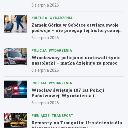
miejskiej
6 sierpnia 2026
KULTURA
WYDARZENIA
Zamek Górka w Sobótce otwiera swoje
podwoje – nie przegap tej historycznej
przygody!
6 sierpnia 2026
POLICJA
WYDARZENIA
Wrocławscy policjanci uratowali życie
nastolatki – matka dziękuje za pomoc
6 sierpnia 2026
POLICJA
WYDARZENIA
Wrocław świętuje 107 lat Policji
Państwowej: Wyróżnienia i
podziękowania dla bohaterów służby
6 sierpnia 2026
PIENIĄDZE
TRANSPORT
Remonty na Traugutta: Utrudnienia dla
kierowców i tramwajów!