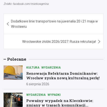
Źródło: facebook.com/mietkowgmina
Nawigacja
Dodatkowe linie transportowe na juwenalia 20 i 21 maja w
wpisu
Wrocławiu
Wrocławskie żłobki 2026/2027: Rusza rekrutacja!
Polecane
KULTURA
WYDARZENIA
Renowacja Refektarza Dominikanów:
Wrocław zyska nową kulturalną perłę!
6 sierpnia 2026
WYDARZENIA
WYPADKI
Poważny wypadek na Kleczkowie:
zmiany w trasach komunikacji