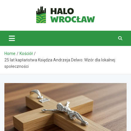
Skip
to
content
HaloWrocław.pl
Home
Kościół
25 lat kapłaństwa Księdza Andrzeja Delwo: Wzór dla lokalnej
społeczności